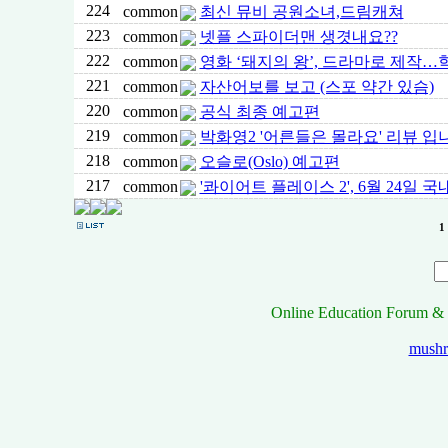
224
common
최신 뮤비 공원소녀,드림캐쳐
223
common
넷플 스파이더맨 생겻내요??
222
common
영화 ‘돼지의 왕’, 드라마로 제작…
221
common
자산어보를 보고 (스포 약간 있슴)
220
common
공식 최종 예고편
219
common
박화영2 '어른들은 몰라요' 리뷰 입
218
common
오슬로(Oslo) 예고편
217
common
'콰이어트 플레이스 2', 6월 24일 국내
1
Online Education Forum & 
mush