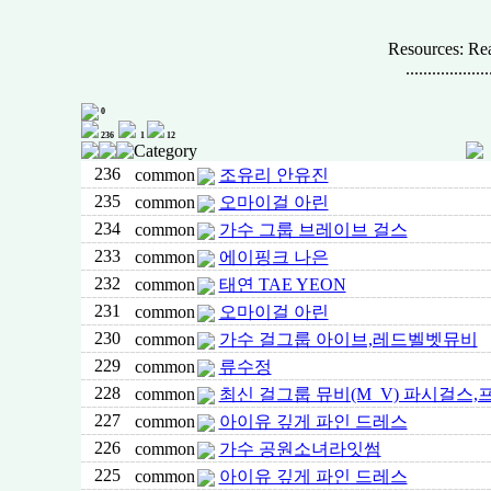
Resources: Rea
...................
0
236
1
12
Category
236
common
조유리 안유진
235
common
오마이걸 아린
234
common
가수 그룹 브레이브 걸스
233
common
에이핑크 나은
232
common
태연 TAE YEON
231
common
오마이걸 아린
230
common
가수 걸그룹 아이브,레드벨벳뮤비
229
common
류수정
228
common
최신 걸그룹 뮤비(M_V) 파시걸스
227
common
아이유 깊게 파인 드레스
226
common
가수 공원소녀라잇썸
225
common
아이유 깊게 파인 드레스